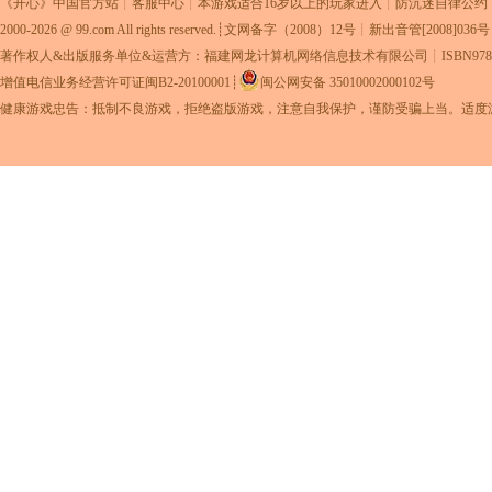
《
开心
》中国官方站┊
客服中心
┊本游戏适合16岁以上的玩家进入┊
防沉迷自律公约
2000-2026 @
99.com
All rights reserved.┊
文网备字（2008）12号
┊新出音管[2008]036
著作权人&出版服务单位&运营方：福建网龙计算机网络信息技术有限公司
┊ISBN978-
增值电信业务经营许可证闽B2-20100001
┊
闽公网安备 35010002000102号
健康游戏忠告：抵制不良游戏，拒绝盗版游戏，注意自我保护，谨防受骗上当。适度