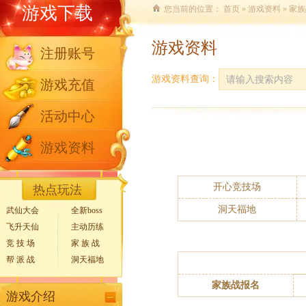
游戏下载
您当前的位置：
首页
»
游戏资料
» 家
游戏资料
注册账号
游戏资料查询：
游戏充值
活动中心
游戏资料
开心竞技场
热点玩法
洞天福地
武仙大会
全新boss
飞升天仙
主动历练
竞 技 场
家 族 战
帮 派 战
洞天福地
家族战报名
游戏介绍