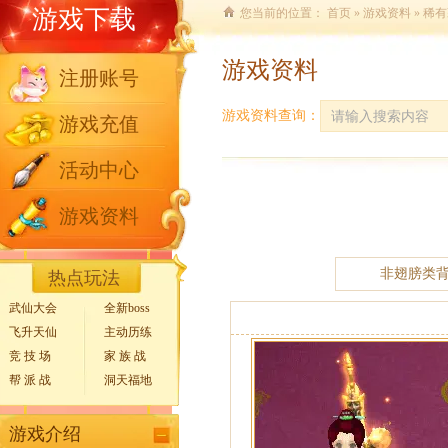
游戏下载
您当前的位置：
首页
»
游戏资料
» 稀
游戏资料
注册账号
游戏资料查询：
游戏充值
活动中心
游戏资料
非翅膀类
热点玩法
武仙大会
全新boss
飞升天仙
主动历练
竞 技 场
家 族 战
帮 派 战
洞天福地
游戏介绍