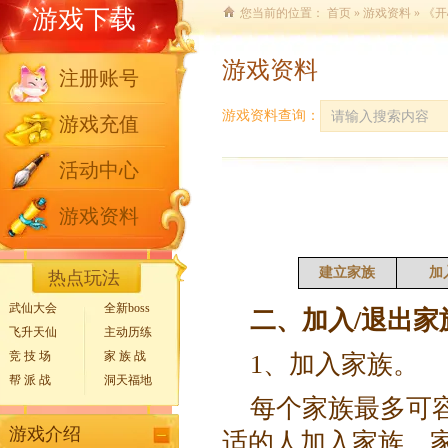
游戏下载
您当前的位置：
首页
»
游戏资料
» 《
游戏资料
注册账号
游戏资料查询：
游戏充值
活动中心
游戏资料
建立家族
加
热点玩法
武仙大会
全新boss
二、加入/退出家
飞升天仙
主动历练
竞 技 场
家 族 战
1、加入家族。
帮 派 战
洞天福地
每个家族最多可
游戏介绍
适的人加入家族。