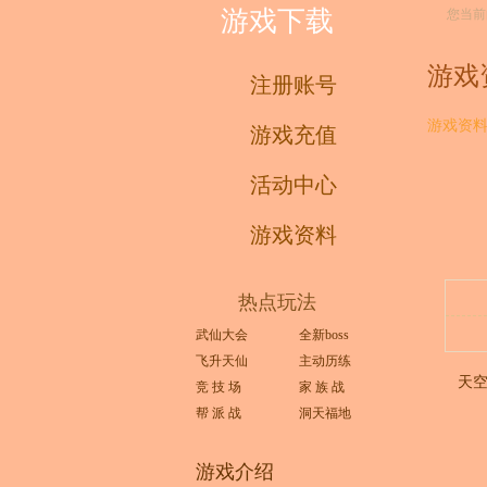
游戏下载
您当前
游戏
注册账号
游戏资
游戏充值
活动中心
游戏资料
热点玩法
武仙大会
全新boss
飞升天仙
主动历练
天
竞 技 场
家 族 战
帮 派 战
洞天福地
游戏介绍