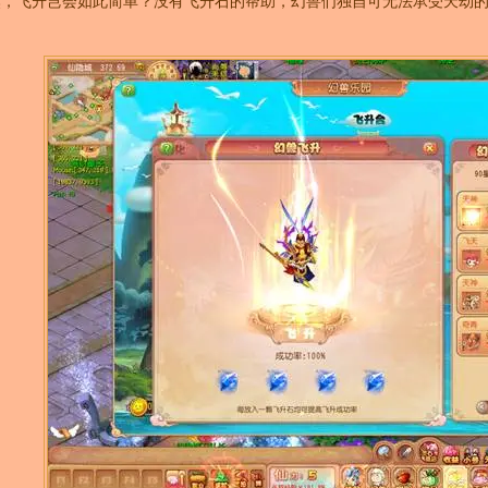
然，飞升岂会如此简单？没有飞升石的帮助，幻兽们独自可无法承受天劫
！