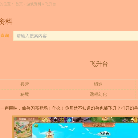
的位置：
首页
»
游戏资料
» 飞升台
资料
料查询：
飞升台
兵营
锻造
秘境
远程幻化
空一声巨响，仙兽闪亮登场！什么！你居然不知道幻兽也能飞升？打开幻